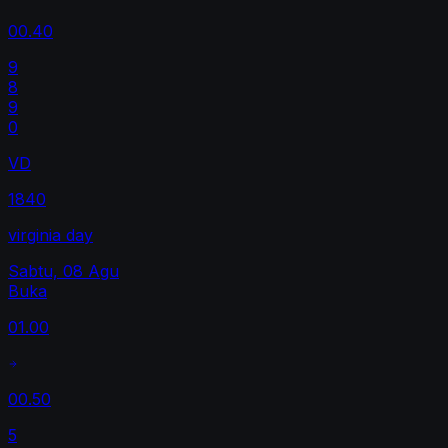
00.40
9
8
9
0
VD
1840
virginia day
Sabtu, 08 Agu
Buka
01.00
00.50
5