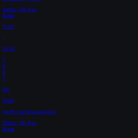
Sabtu, 08 Agu
Buka
11.00
10.50
7
9
9
1
NE
1840
north carolina evening
Sabtu, 08 Agu
Buka