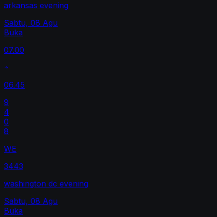
arkansas evening
Sabtu, 08 Agu
Buka
07.00
06.45
9
4
0
8
WE
3443
washington dc evening
Sabtu, 08 Agu
Buka