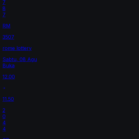
7
8
7
RM
3507
rome lottery
Sabtu, 08 Agu
Buka
12.00
11.50
2
0
4
4