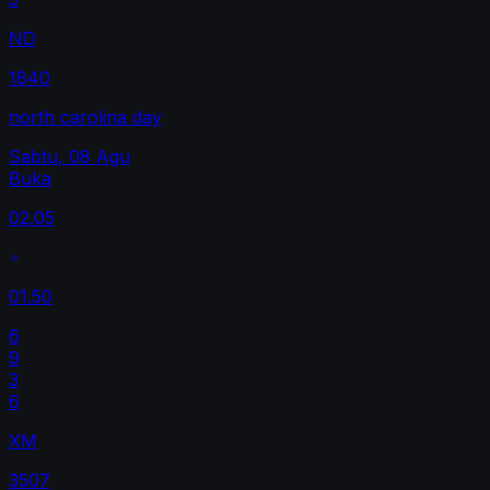
ND
1840
north carolina day
Sabtu, 08 Agu
Buka
02.05
01.50
6
9
3
6
XM
3507