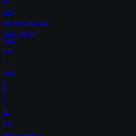
SP
1069
shanghai pools pagi
Sabtu, 08 Agu
Buka
11.15
11.00
4
2
1
7
SZ
3351
shenzhen lottery