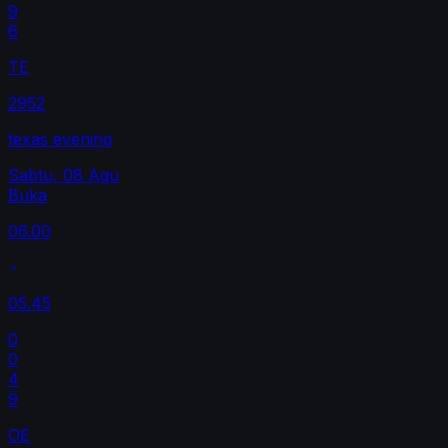
9
6
TE
2952
texas evening
Sabtu, 08 Agu
Buka
06.00
05.45
0
0
4
9
OE