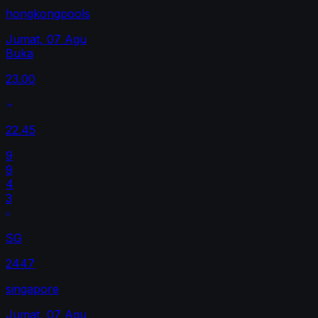
hongkongpools
Jumat, 07 Agu
Buka
23.00
22.45
9
9
4
3
SG
2447
singapore
Jumat, 07 Agu