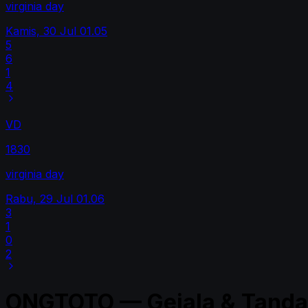
virginia day
Kamis, 30 Jul
01.05
5
6
1
4
VD
1830
virginia day
Rabu, 29 Jul
01.06
3
1
0
2
ONGTOTO — Gejala & Tanda 