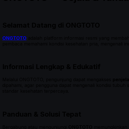
Selamat Datang di ONGTOTO
ONGTOTO
adalah platform informasi resmi yang memba
pembaca memahami kondisi kesehatan pria, mengenali in
Informasi Lengkap & Edukatif
Melalui ONGTOTO, pengunjung dapat mengakses
penjel
dipahami, agar pengguna dapat mengenali kondisi tubuh se
standar kesehatan terpercaya.
Panduan & Solusi Tepat
Bergabung atau mengunjungi
ONGTOTO
memungkinkan pe