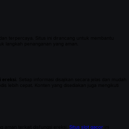
dan terpercaya. Situs ini dirancang untuk membantu
ntuk langkah penanganan yang aman.
 ereksi
. Setiap informasi disajikan secara jelas dan mudah
is lebih cepat. Konten yang disediakan juga mengikuti
aman terkait disfungsi ereksi.
Situs slot gacor
ini