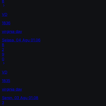
8
VD
1836
virginia day
Selasa, 04 Agu
01.06
8
2
9
0
VD
1835
virginia day
Senin, 03 Agu
01.08
3