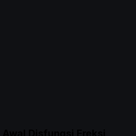
Awal Disfungsi Ereksi