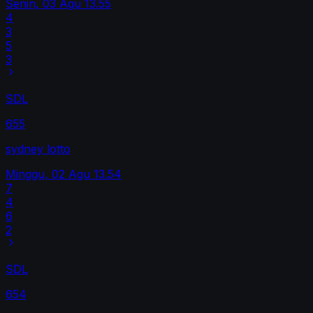
Senin, 03 Agu
13.55
4
3
5
3
SDL
655
sydney lotto
Minggu, 02 Agu
13.54
7
4
6
2
SDL
654