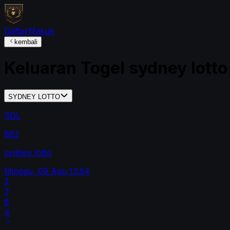
Daftar
Masuk
kembali
Keluaran Togel
sydney lotto
SYDNEY LOTTO
SDL
662
sydney lotto
Minggu, 09 Agu
13.54
3
7
6
4