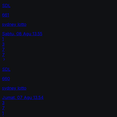
SDL
661
sydney lotto
Sabtu, 08 Agu
13.55
1
3
7
7
SDL
660
sydney lotto
Jumat, 07 Agu
13.54
3
7
1