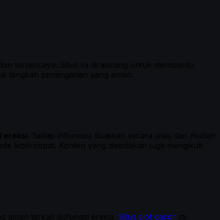
dan terpercaya. Situs ini dirancang untuk membantu
ntuk langkah penanganan yang aman.
 ereksi
. Setiap informasi disajikan secara jelas dan mudah
is lebih cepat. Konten yang disediakan juga mengikuti
aman terkait disfungsi ereksi.
Situs slot gacor
ini