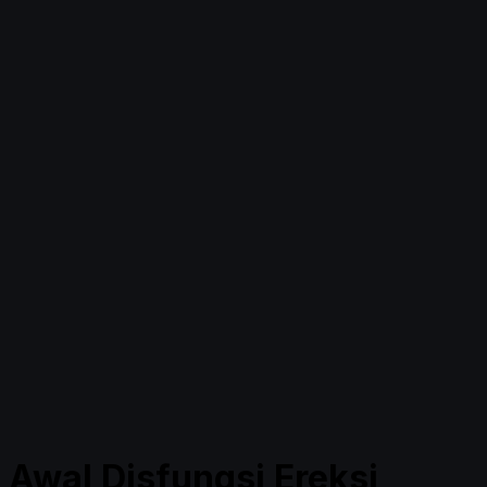
Awal Disfungsi Ereksi