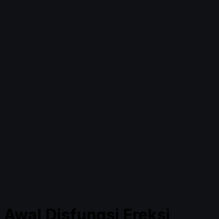
Awal Disfungsi Ereksi