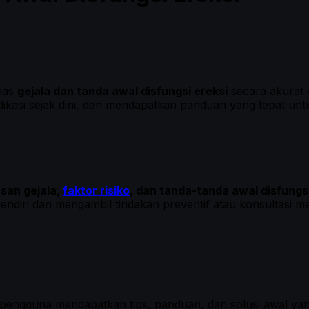
has
gejala dan tanda awal disfungsi ereksi
secara akurat 
dikasi sejak dini, dan mendapatkan panduan yang tepat u
asan gejala,
faktor risiko
, dan tanda-tanda awal disfungsi
ndiri dan mengambil tindakan preventif atau konsultasi med
ngguna mendapatkan tips, panduan, dan solusi awal yang 