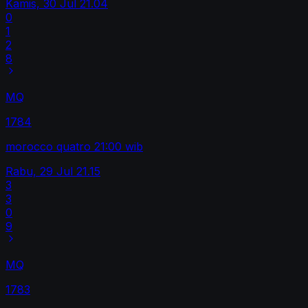
Kamis, 30 Jul
21.04
0
1
2
8
MQ
1784
morocco quatro 21:00 wib
Rabu, 29 Jul
21.15
3
3
0
9
MQ
1783