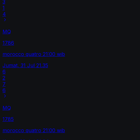
3
1
4
MQ
1786
morocco quatro 21:00 wib
Jumat, 31 Jul
21.35
6
2
7
6
MQ
1785
morocco quatro 21:00 wib