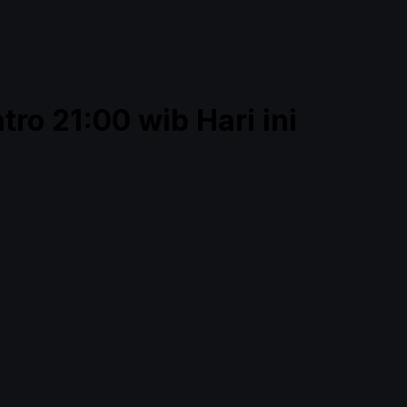
tro 21:00 wib
Hari ini