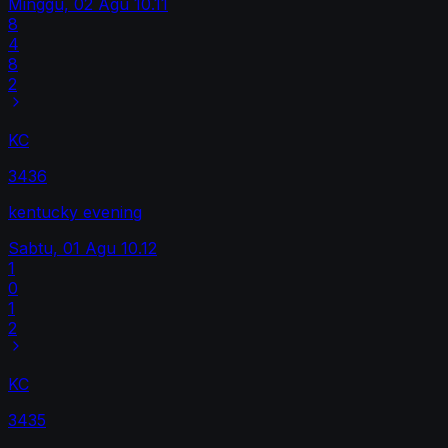
Minggu, 02 Agu
10.11
8
4
8
2
KC
3436
kentucky evening
Sabtu, 01 Agu
10.12
1
0
1
2
KC
3435