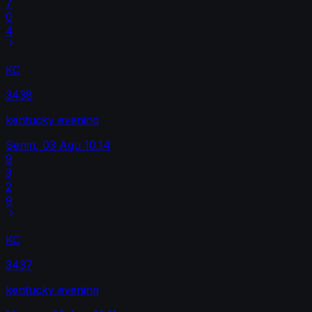
7
0
4
KC
3438
kentucky evening
Senin, 03 Agu
10.14
9
3
2
9
KC
3437
kentucky evening