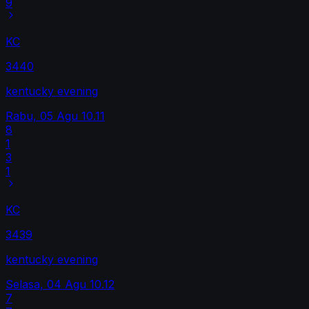
9
KC
3440
kentucky evening
Rabu, 05 Agu
10.11
8
1
3
1
KC
3439
kentucky evening
Selasa, 04 Agu
10.12
7