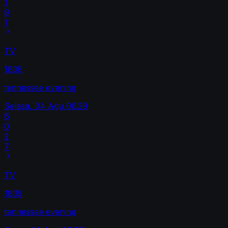
1
9
1
TV
1836
tennessee evening
Selasa, 04 Agu
06.29
6
0
2
7
TV
1835
tennessee evening