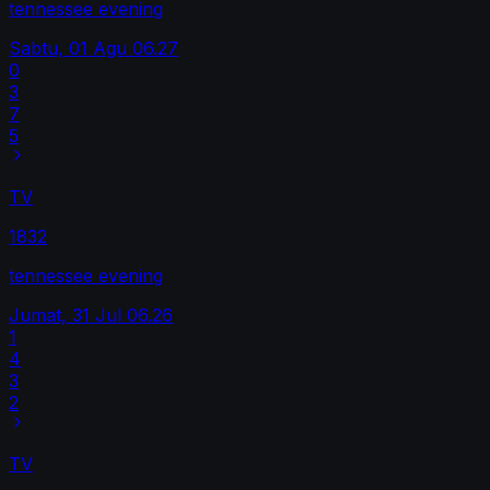
tennessee evening
Sabtu, 01 Agu
06.27
0
3
7
5
TV
1832
tennessee evening
Jumat, 31 Jul
06.26
1
4
3
2
TV