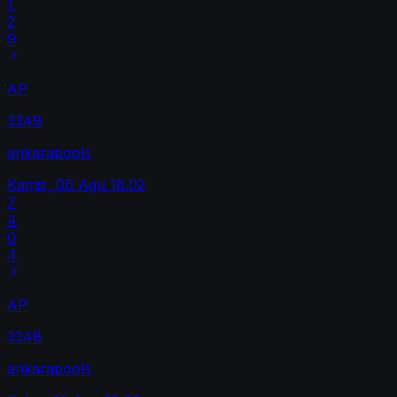
1
2
9
AP
3349
ankarapools
Kamis, 06 Agu
18.02
7
4
0
4
AP
3348
ankarapools