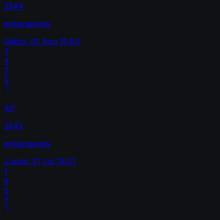
3344
ankarapools
Sabtu, 01 Agu
18.04
3
4
7
5
AP
3343
ankarapools
Jumat, 31 Jul
18.01
1
6
5
7