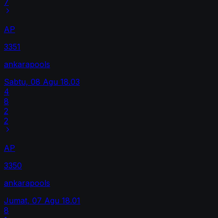
7
AP
3351
ankarapools
Sabtu, 08 Agu
18.03
4
8
2
2
AP
3350
ankarapools
Jumat, 07 Agu
18.01
8