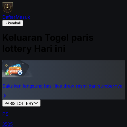
Daftar
Masuk
kembali
Keluaran Togel
paris
lottery
Hari ini
Saksikan langsung hasil live draw resmi dari sumbernya
PARIS LOTTERY
PS
3505