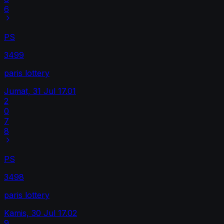
6
PS
3499
paris lottery
Jumat, 31 Jul
17.01
2
0
7
8
PS
3498
paris lottery
Kamis, 30 Jul
17.02
9