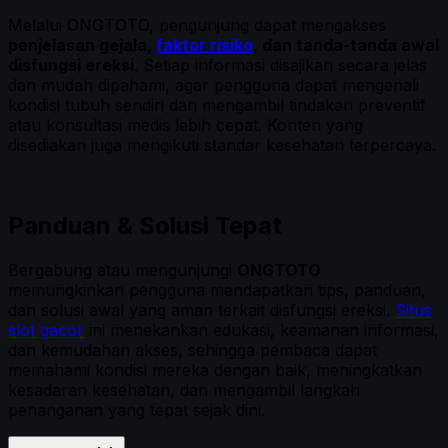
Melalui ONGTOTO, pengunjung dapat mengakses
penjelasan gejala,
faktor risiko
, dan tanda-tanda awal
disfungsi ereksi
. Setiap informasi disajikan secara jelas
dan mudah dipahami, agar pengguna dapat mengenali
kondisi tubuh sendiri dan mengambil tindakan preventif
atau konsultasi medis lebih cepat. Konten yang
disediakan juga mengikuti standar kesehatan terpercaya.
Panduan & Solusi Tepat
Bergabung atau mengunjungi
ONGTOTO
memungkinkan pengguna mendapatkan tips, panduan,
dan solusi awal yang aman terkait disfungsi ereksi.
Situs
slot gacor
ini menekankan edukasi, keamanan informasi,
dan kemudahan akses, sehingga pembaca dapat
memahami kondisi mereka dengan baik, meningkatkan
kesadaran kesehatan, dan mengambil langkah
penanganan yang tepat sejak dini.