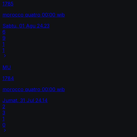
1785
morocco quatro 00:00 wib
Sabtu, 01 Agu
24.23
6
9
1
1
MU
1784
morocco quatro 00:00 wib
Jumat, 31 Jul
24.14
2
3
1
0