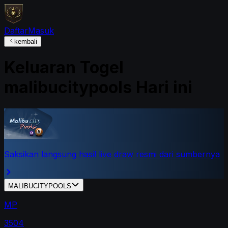
Daftar
Masuk
kembali
Keluaran Togel
malibucitypools
Hari ini
Saksikan langsung hasil live draw resmi dari sumbernya
MALIBUCITYPOOLS
MP
3504