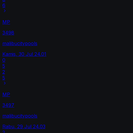
6
MP
3498
malibucitypools
Kamis, 30 Jul
24.01
0
5
2
5
MP
3497
malibucitypools
Rabu, 29 Jul
24.03
2