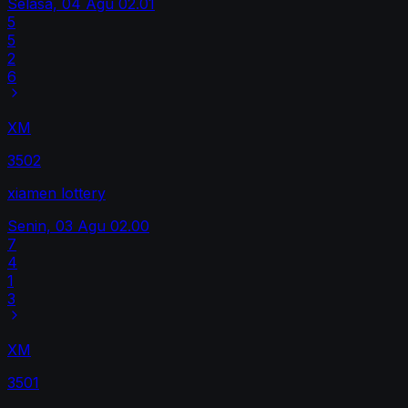
Selasa, 04 Agu
02.01
5
5
2
6
XM
3502
xiamen lottery
Senin, 03 Agu
02.00
7
4
1
3
XM
3501