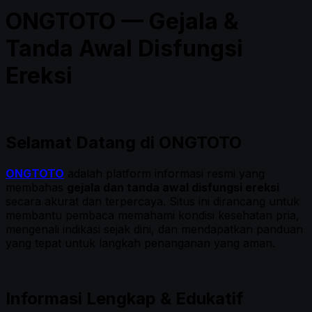
ONGTOTO — Gejala &
Tanda Awal Disfungsi
Ereksi
Selamat Datang di ONGTOTO
ONGTOTO
adalah platform informasi resmi yang
membahas
gejala dan tanda awal disfungsi ereksi
secara akurat dan terpercaya. Situs ini dirancang untuk
membantu pembaca memahami kondisi kesehatan pria,
mengenali indikasi sejak dini, dan mendapatkan panduan
yang tepat untuk langkah penanganan yang aman.
Informasi Lengkap & Edukatif