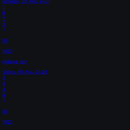
Minggu, 02 Agu
24.31
1
8
7
3
ID
1833
indiana day
Sabtu, 01 Agu
24.28
3
3
4
9
ID
1832