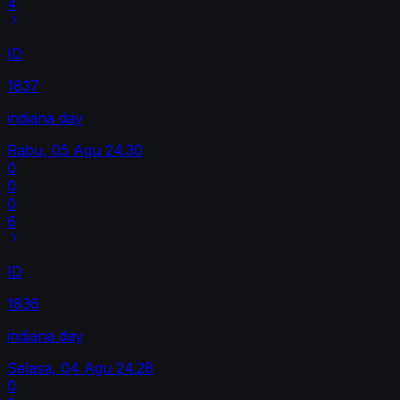
4
ID
1837
indiana day
Rabu, 05 Agu
24.30
0
0
0
6
ID
1836
indiana day
Selasa, 04 Agu
24.28
0