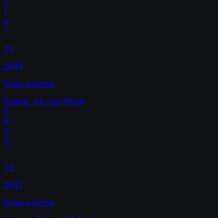
2
1
3
TE
2948
texas evening
Selasa, 04 Agu
06.06
9
6
3
3
TE
2947
texas evening