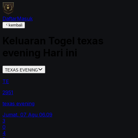
Daftar
Masuk
kembali
Keluaran Togel
texas
evening
Hari ini
TEXAS EVENING
TE
2951
texas evening
Jumat, 07 Agu
06.09
3
0
4