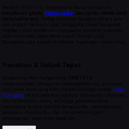
Melalui ONGTOTO, pengunjung dapat mengakses
penjelasan gejala,
faktor risiko
, dan tanda-tanda awal
disfungsi ereksi
. Setiap informasi disajikan secara jelas
dan mudah dipahami, agar pengguna dapat mengenali
kondisi tubuh sendiri dan mengambil tindakan preventif
atau konsultasi medis lebih cepat. Konten yang
disediakan juga mengikuti standar kesehatan terpercaya.
Panduan & Solusi Tepat
Bergabung atau mengunjungi
ONGTOTO
memungkinkan pengguna mendapatkan tips, panduan,
dan solusi awal yang aman terkait disfungsi ereksi.
Situs
slot gacor
ini menekankan edukasi, keamanan informasi,
dan kemudahan akses, sehingga pembaca dapat
memahami kondisi mereka dengan baik, meningkatkan
kesadaran kesehatan, dan mengambil langkah
penanganan yang tepat sejak dini.