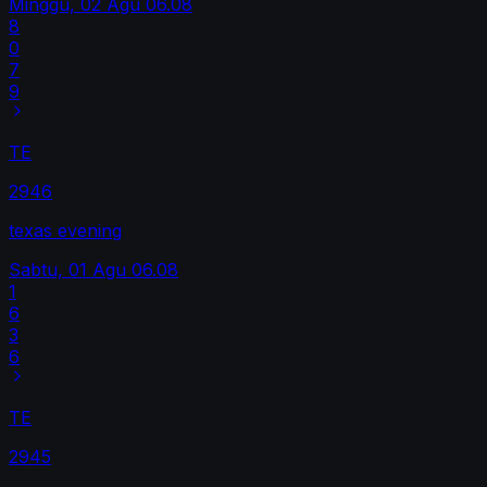
Minggu, 02 Agu
06.08
8
0
7
9
TE
2946
texas evening
Sabtu, 01 Agu
06.08
1
6
3
6
TE
2945