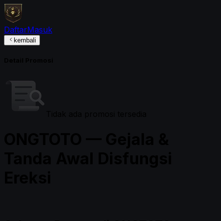
Daftar
Masuk
kembali
Detail Promosi
Tidak ada promosi tersedia
ONGTOTO — Gejala &
Tanda Awal Disfungsi
Ereksi