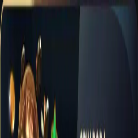
Daftar
Masuk
kembali
Detail Promosi
🎡 LUCKYSPIN!! RODA BONUS MINGGUAN – KLAIM
SENDIRI, SPIN SENDIRI, CUAN SENDIRI!
📌 Sudahkah deposit minggu ini? Saatnya ambil
kesempatan dapetin bonus seru dari Roda
Keberuntungan!
🎁 HADIAH ACAK MULAI DARI:
• Saldo Rp 10.000 – Rp 100.000
• Free Spin SLOT PRAGMATIC ( Stake 1000 )