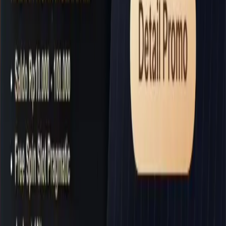
Melalui ONGTOTO, pengunjung dapat mengakses
penjelasan gejala,
faktor risiko
, dan tanda-tanda awal
disfungsi ereksi
. Setiap informasi disajikan secara jelas
dan mudah dipahami, agar pengguna dapat mengenali
kondisi tubuh sendiri dan mengambil tindakan preventif
atau konsultasi medis lebih cepat. Konten yang
disediakan juga mengikuti standar kesehatan terpercaya.
Panduan & Solusi Tepat
Bergabung atau mengunjungi
ONGTOTO
memungkinkan pengguna mendapatkan tips, panduan,
dan solusi awal yang aman terkait disfungsi ereksi.
Situs
slot gacor
ini menekankan edukasi, keamanan informasi,
dan kemudahan akses, sehingga pembaca dapat
memahami kondisi mereka dengan baik, meningkatkan
kesadaran kesehatan, dan mengambil langkah
penanganan yang tepat sejak dini.