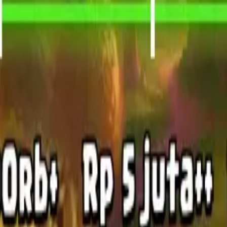
asan gejala,
faktor risiko
, dan tanda-tanda awal disfungsi
ndiri dan mengambil tindakan preventif atau konsultasi med
ngguna mendapatkan tips, panduan, dan solusi awal yang 
n akses, sehingga pembaca dapat memahami kondisi mere