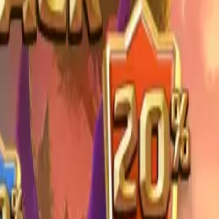
s lainnya).
ldo akun dan dapat dimainkan atau di-withdraw langsu
mo lainnya.
 aktivitas pemain.