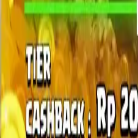
Informasi Lengkap & Edukatif
Melalui ONGTOTO, pengunjung dapat mengakses
penjel
dipahami, agar pengguna dapat mengenali kondisi tubuh se
standar kesehatan terpercaya.
Panduan & Solusi Tepat
Bergabung atau mengunjungi
ONGTOTO
memungkinkan pe
menekankan edukasi, keamanan informasi, dan kemudaha
mengambil langkah penanganan yang tepat sejak dini.
Lihat Semua
home