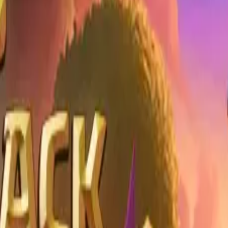
lah Rp 200.000 per minggu.
 Minggu (setiap minggunya).
ngan klik tombol "klaim" pada: