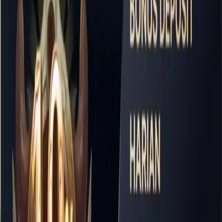
📈 Syarat TO: 1x dari total saldo (deposit + bonus)
📆 Berlaku 1x per akun per hari
🧾 Contoh:
Deposit Rp 200.000 → Bonus 10% = Rp 20.000
(maksimal)
Total saldo: Rp 220.000 → Cukup mainkan TO 1x →
bisa withdraw!
📌 Syarat & Ketentuan:
▫️ Tidak Berlaku di Permainan MONEY ROLL & IRISH
CHARMS