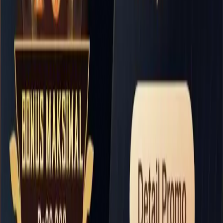
Selamat Datang di ONGTOTO
ONGTOTO
adalah platform informasi resmi yang
membahas
gejala dan tanda awal disfungsi ereksi
secara akurat dan terpercaya. Situs ini dirancang untuk
membantu pembaca memahami kondisi kesehatan pria,
mengenali indikasi sejak dini, dan mendapatkan panduan
yang tepat untuk langkah penanganan yang aman.
Informasi Lengkap & Edukatif
Melalui ONGTOTO, pengunjung dapat mengakses
penjelasan gejala,
faktor risiko
, dan tanda-tanda awal
disfungsi ereksi
. Setiap informasi disajikan secara jelas
dan mudah dipahami, agar pengguna dapat mengenali
kondisi tubuh sendiri dan mengambil tindakan preventif
atau konsultasi medis lebih cepat. Konten yang