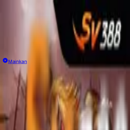
Daftar
Masuk
cockfight
Cari Permainan
Provider :
All
Mainkan Sabung Ayam Online
Mainkan
ONGTOTO — Gejala &
Tanda Awal Disfungsi
Ereksi
Selamat Datang di ONGTOTO