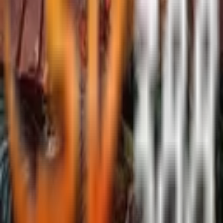
ONGTOTO
adalah platform informasi resmi yang
membahas
gejala dan tanda awal disfungsi ereksi
secara akurat dan terpercaya. Situs ini dirancang untuk
membantu pembaca memahami kondisi kesehatan pria,
mengenali indikasi sejak dini, dan mendapatkan panduan
yang tepat untuk langkah penanganan yang aman.
Informasi Lengkap & Edukatif
Melalui ONGTOTO, pengunjung dapat mengakses
penjelasan gejala,
faktor risiko
, dan tanda-tanda awal
disfungsi ereksi
. Setiap informasi disajikan secara jelas
dan mudah dipahami, agar pengguna dapat mengenali
kondisi tubuh sendiri dan mengambil tindakan preventif
atau konsultasi medis lebih cepat. Konten yang
disediakan juga mengikuti standar kesehatan terpercaya.