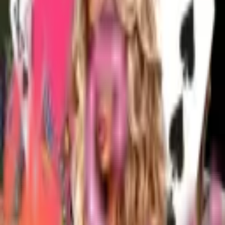
Roulette
Sexy
SicBo
Sexy
Thai Hi Lo
Sexy
Baccarat Classic
Sexy
Dragon Tiger
Sexy
Red Blue Duel
Sexy
Baccarat Insurance
Sexy
8
/
8
Game
Page
1
of
1
ONGTOTO — Gejala &
Tanda Awal Disfungsi
Ereksi
Selamat Datang di ONGTOTO