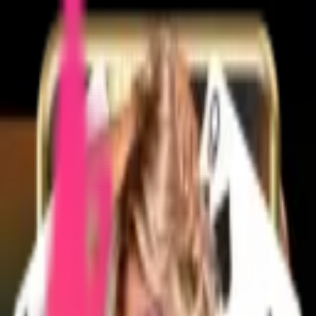
Daftar
Masuk
casino
Cari Permainan
plinko+
world cup 2026
fire in the hole 3
lightning roulette
clash of clans super rich
crash game
for you
slot
live casino
4
arcade
fishing
2603
635
104
21
Provider :
Sexy
Filter :
TERKENAL
Baccarat
Sexy