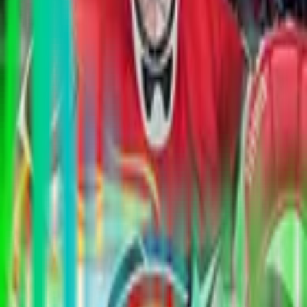
Lightning Fortunes
Microgaming
Break Away Shootout
Microgaming
3
/
3
Game
Page
1
of
1
ONGTOTO — Gejala &
Tanda Awal Disfungsi
Ereksi
Selamat Datang di ONGTOTO
ONGTOTO
adalah platform informasi resmi yang
membahas
gejala dan tanda awal disfungsi ereksi
secara akurat dan terpercaya. Situs ini dirancang untuk
membantu pembaca memahami kondisi kesehatan pria,