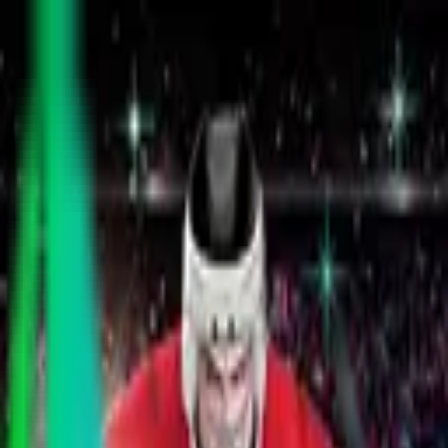
Daftar
Masuk
casino
Cari Permainan
world cup 2026
super sic bo
mines+
duck hunters
lightning roulette
crash game
for you
slot
live casino
4
arcade
fishing
2603
635
104
21
Provider :
Microgaming
Filter :
TERKENAL
Mega Money Wheel
Microgaming