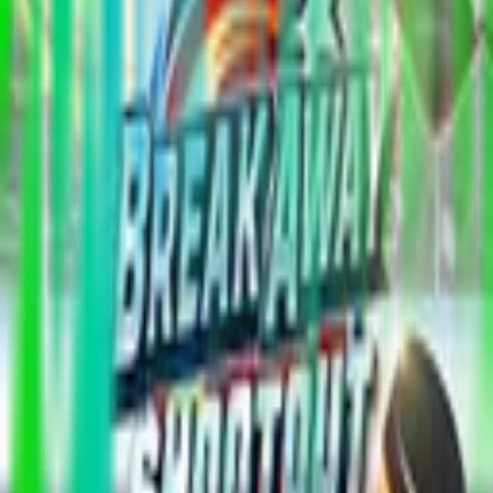
mengenali indikasi sejak dini, dan mendapatkan panduan
yang tepat untuk langkah penanganan yang aman.
Informasi Lengkap & Edukatif
Melalui ONGTOTO, pengunjung dapat mengakses
penjelasan gejala,
faktor risiko
, dan tanda-tanda awal
disfungsi ereksi
. Setiap informasi disajikan secara jelas
dan mudah dipahami, agar pengguna dapat mengenali
kondisi tubuh sendiri dan mengambil tindakan preventif
atau konsultasi medis lebih cepat. Konten yang
disediakan juga mengikuti standar kesehatan terpercaya.
Panduan & Solusi Tepat
Bergabung atau mengunjungi
ONGTOTO
memungkinkan pengguna mendapatkan tips, panduan,
dan solusi awal yang aman terkait disfungsi ereksi.
Situs